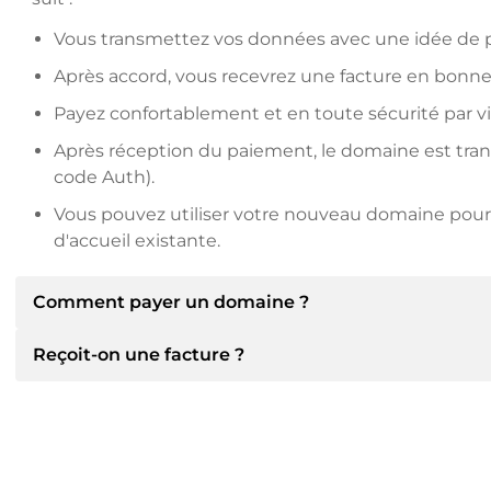
Vous transmettez vos données avec une idée de pr
Après accord, vous recevrez une facture en bonne
Payez confortablement et en toute sécurité par v
Après réception du paiement, le domaine est transfé
code Auth).
Vous pouvez utiliser votre nouveau domaine pour 
d'accueil existante.
Comment payer un domaine ?
Reçoit-on une facture ?
Après un accord, le titulaire vous communiquera les 
communiquera alors les détails bancaires SEPA et, si
d'autres méthodes de paiement.
Oui, le vendeur vous enverra une facture en bonne et 
recevrez également un contrat de vente supplémenta
Veuillez toujours mentionner le nom de domaine et 