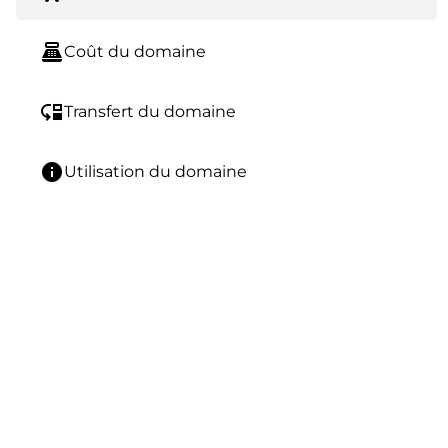
point_of_sale
Coût du domaine
move_down
Transfert du domaine
info
Utilisation du domaine