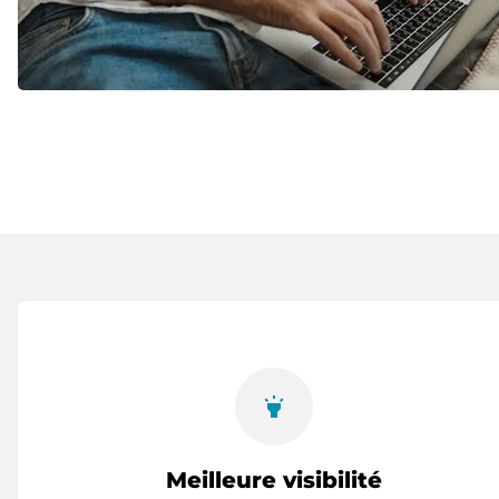
highlight
Meilleure visibilité