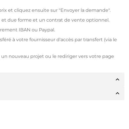
ix et cliquez ensuite sur "Envoyer la demande".
 et due forme et un contrat de vente optionnel.
irement IBAN ou Paypal.
ré à votre fournisseur d'accès par transfert (via le
un nouveau projet ou le rediriger vers votre page
expand_less
expand_less
détails du paiement. Le titulaire vous
 vous le souhaitez, vous proposera Paypal ou
due forme. Si le prix d'achat est plus élevé, vous
ire si vous le souhaitez.
le numéro de facture lors du virement.