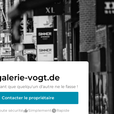
galerie-vogt.de
ant que quelqu'un d'autre ne le fasse !
Contacter le propriétaire
thumb_up_alt
watch_later
oute sécurité
Simplement
Rapide